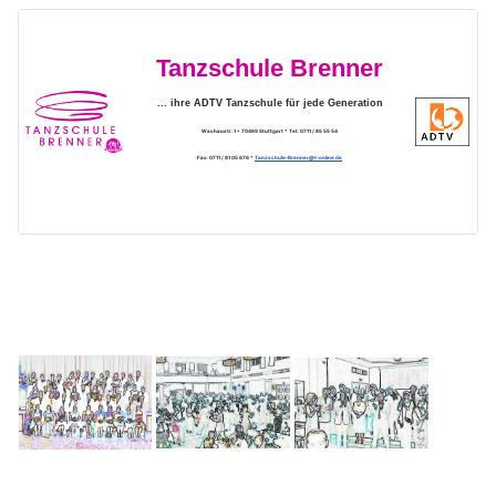
Tanzschule Brenner
... ihre ADTV Tanzschule für jede Generation
Wachaustr. 1 * 70469 Stuttgart * Tel.: 0711 / 85 55 54
Fax: 0711 / 81 05 676 *
Tanzschule-Brenner@t-online.de